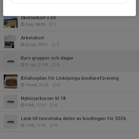
29 jun, 16:25
0
Skötselkort v.24
9 jun, 08:05
1
Arbetskort
23 apr, 09:31
2
Kurs grupper och dagar
21 apr, 21:43
0
Bihälsoplan för Linköpings biodlareförening
19 mar, 21:22
0
Nybörjarkurser kl 18
3 feb, 17:27
0
Länk till teoretiska delen av biodlingen för 2026
1 feb, 17:41
0