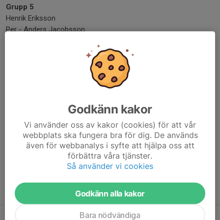
Grupp 5
Henrik Eriksson
Per - Anders Jacobsson
Sinan Caliskan
Handledare Thomas
Grupp 6
Johan Axelsson
Lena Berg
Godkänn kakor
Bojan Efendic
Handledare Lars
Vi använder oss av kakor (cookies) för att vår
webbplats ska fungera bra för dig. De används
Dela nyhet
även för webbanalys i syfte att hjälpa oss att
förbättra våra tjänster.
Så använder vi cookies
Tidigare nyheter
Godkänn alla kakor
Bara nödvändiga
Skötselkort Sommar