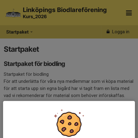
Linköpings Biodlareförening
Kurs_2026
Logga in
Startpaket
Startpaket
Startpaket för biodling
Startpaket för biodling
För att underlätta för våra nya medlemmar som vi köpa material
för att starta upp sin egna bigård har vi tagit fram en lista med
vad vi rekomenderar för material som behöver införskaffas.
Följ denna
länk
för att hitta listan
örslag på design av Uppställningsbänk för två kupor kan du
hitta
här.