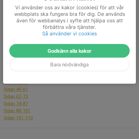
Vi använder oss av kakor (cookies) för att vår
En mera komplett beskrivning av föreningens första hundra år
webbplats ska fungera bra för dig. De används
finns i den "
Minnesskrift
" som gavs ut med anledning av
även för webbanalys i syfte att hjälpa oss att
föreningens 100-åriga tillvaro som du kan titta i här nedan. Sidan
förbättra våra tjänster.
1-48 beskriver de första 50 åren och sidorna 49-110 följaktligen
Så använder vi cookies
åren 1932-1982.
Godkänn alla kakor
Länkar till pdf-sidor
Sidan 1-11
Bara nödvändiga
Sidan 12-25
Sidan 26-41
Sidan 42-48
Sidan 49-61
Sidan 62-73
Sidan 74-87
Sidan 88-101
Sidan 101-110