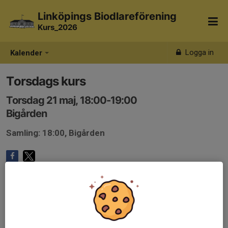
Linköpings Biodlareförening
Kurs_2026
Logga in
Kalender
Torsdags kurs
Torsdag 21 maj, 18:00-19:00
Bigården
Samling: 18:00, Bigården