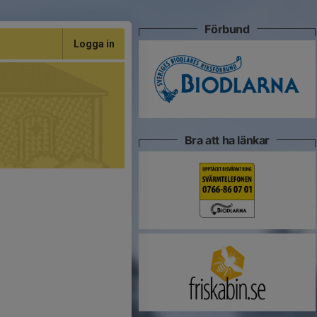
Förbund
Logga in
Bra att ha länkar