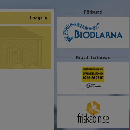
Förbund
Logga in
Bra att ha länkar