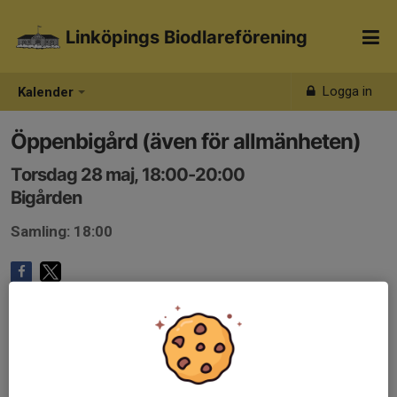
Linköpings Biodlareförening
Logga in
Kalender
Öppenbigård (även för allmänheten)
Torsdag 28 maj, 18:00-20:00
Bigården
Samling: 18:00